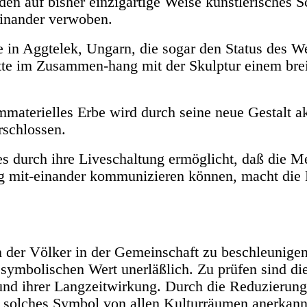
den auf bisher einzigartige Weise künstlerisches Sc
einander verwoben.
 in Aggtelek, Ungarn, die sogar den Status des 
tätte im Zusammen-hang mit der Skulptur einem bre
materielles Erbe wird durch seine neue Gestalt akt
schlossen.
 es durch ihre Liveschaltung ermöglicht, daß die 
g mit-einander kommunizieren können, macht die
n der Völker in der Gemeinschaft zu beschleunigen,
symbolischen Wert unerläßlich. Zu prüfen sind d
t und ihrer Langzeitwirkung. Durch die Reduzierun
n solches Symbol von allen Kulturräumen anerkann