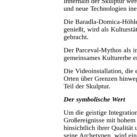
Innerhalb der Skulptur wer
und neue Technologien in
Die Baradla-Domica-Höhle
genießt, wird als Kulturs
gebracht.
Der Parceval-Mythos als im
gemeinsames Kulturerbe er
Die Videoinstallation, die
Orten über Grenzen hinwe
Teil der Skulptur.
Der symbolische Wert
Um die geistige Integratio
Großereignisse mit hohem 
hinsichtlich ihrer Qualitä
seine Archetypen, wird ei